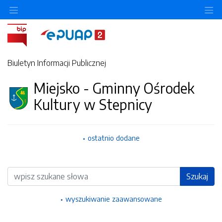
Ukryj/pokaż menu przedmiotowe
Uk
Biuletyn Informacji Publicznej
Miejsko - Gminny Ośrodek
Kultury w Stepnicy
ostatnio dodane
Wyszukiwarka
Szukaj
wyszukiwanie zaawansowane